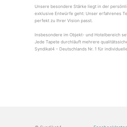
Unsere besondere Stärke liegt in der persönl
exklusive Entwürfe geht: Unser erfahrenes Te
perfekt zu Ihrer Vision passt.
Insbesondere im Objekt- und Hotelbereich setz
Jede Tapete durchläuft mehrere qualitätssiche
Syndikat4 – Deutschlands Nr. 1 für individuel
Ihre eigene individuelle 
Lassen Sie sich von unseren Grafikdesignern 