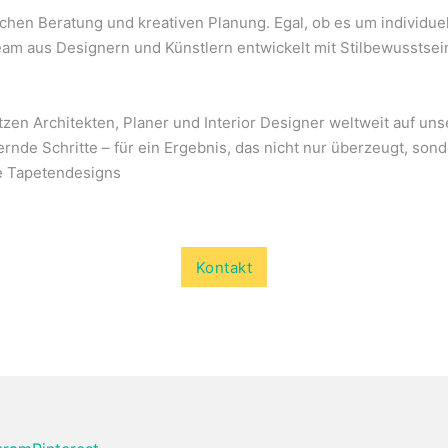
ichen Beratung und kreativen Planung. Egal, ob es um individu
am aus Designern und Künstlern entwickelt mit Stilbewusstsei
en Architekten, Planer und Interior Designer weltweit auf unse
rnde Schritte – für ein Ergebnis, das nicht nur überzeugt, sonde
le Tapetendesigns
Tapete
& Objektberatern unverbindlich beraten.
Kontakt