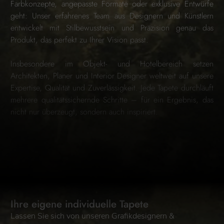
Farbkonzepte, angepasste Formate oder exklusive Entwürfe
geht: Unser erfahrenes Team aus Designern und Künstlern
entwickelt mit Stilbewusstsein und Präzision genau das
Produkt, das perfekt zu Ihrer Vision passt.
Insbesondere im Objekt- und Hotelbereich setzen
Architekten, Planer und Interior Designer weltweit auf unsere
Expertise, Qualität und Zuverlässigkeit. Jede Tapete durchläuft
mehrere qualitätssichernde Schritte – für ein Ergebnis, das
nicht nur überzeugt, sondern auch inspiriert.
Ihre eigene individuelle Tapete
Lassen Sie sich von unseren Grafikdesignern &