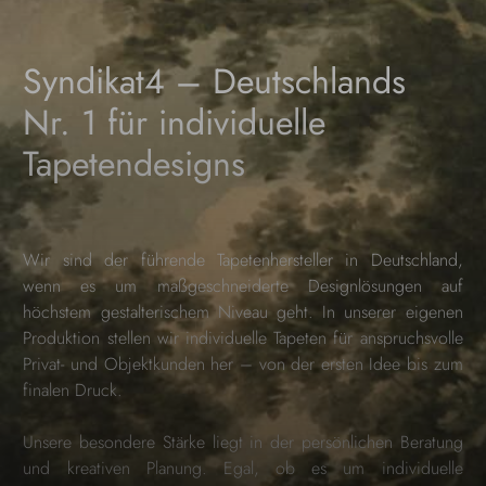
Syndikat4 – Deutschlands
Nr. 1 für individuelle
Tapetendesigns
Wir sind der führende Tapetenhersteller in Deutschland,
wenn es um maßgeschneiderte Designlösungen auf
höchstem gestalterischem Niveau geht. In unserer eigenen
Produktion stellen wir individuelle Tapeten für anspruchsvolle
Privat- und Objektkunden her – von der ersten Idee bis zum
finalen Druck.
Unsere besondere Stärke liegt in der persönlichen Beratung
und kreativen Planung. Egal, ob es um individuelle