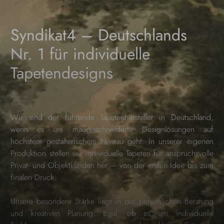
Syndikat4 – Deutschlands
Nr. 1 für individuelle
Tapetendesigns
Wir sind der führende Tapetenhersteller in Deutschland,
wenn es um maßgeschneiderte Designlösungen auf
höchstem gestalterischem Niveau geht. In unserer eigenen
Produktion stellen wir individuelle Tapeten für anspruchsvolle
Privat- und Objektkunden her – von der ersten Idee bis zum
finalen Druck.
Unsere besondere Stärke liegt in der persönlichen Beratung
und kreativen Planung. Egal, ob es um individuelle