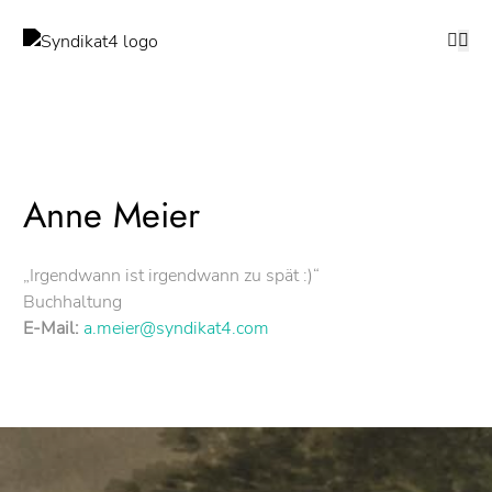
Anne Meier
„Irgendwann ist irgendwann zu spät :)“
Buchhaltung
E-Mail:
a.meier@syndikat4.com