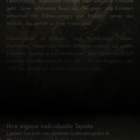
Farbkonzepte, angepasste Formate oder exklusive Entwürfe
geht: Unser erfahrenes Team aus Designern und Künstlern
entwickelt mit Stilbewusstsein und Präzision genau das
Produkt, das perfekt zu Ihrer Vision passt.
Insbesondere im Objekt- und Hotelbereich setzen
Architekten, Planer und Interior Designer weltweit auf unsere
Expertise, Qualität und Zuverlässigkeit. Jede Tapete durchläuft
mehrere qualitätssichernde Schritte – für ein Ergebnis, das
nicht nur überzeugt, sondern auch inspiriert.
Ihre eigene individuelle Tapete
Lassen Sie sich von unseren Grafikdesignern &