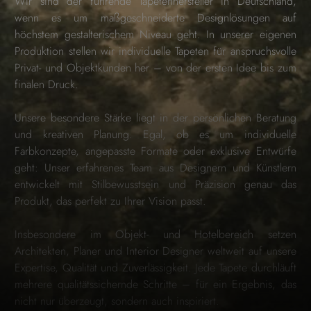
Wir sind der führende Tapetenhersteller in Deutschland,
wenn es um maßgeschneiderte Designlösungen auf
höchstem gestalterischem Niveau geht. In unserer eigenen
Produktion stellen wir individuelle Tapeten für anspruchsvolle
Privat- und Objektkunden her – von der ersten Idee bis zum
finalen Druck.
Unsere besondere Stärke liegt in der persönlichen Beratung
und kreativen Planung. Egal, ob es um individuelle
Farbkonzepte, angepasste Formate oder exklusive Entwürfe
geht: Unser erfahrenes Team aus Designern und Künstlern
entwickelt mit Stilbewusstsein und Präzision genau das
Produkt, das perfekt zu Ihrer Vision passt.
Insbesondere im Objekt- und Hotelbereich setzen
Architekten, Planer und Interior Designer weltweit auf unsere
Expertise, Qualität und Zuverlässigkeit. Jede Tapete durchläuft
mehrere qualitätssichernde Schritte – für ein Ergebnis, das
nicht nur überzeugt, sondern auch inspiriert.