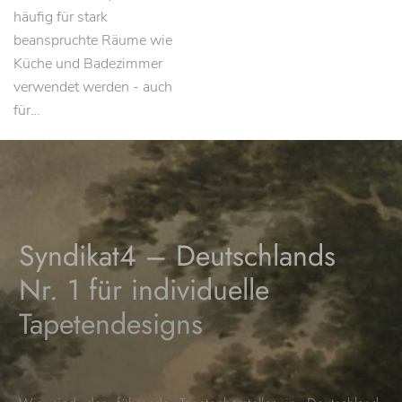
häufig für stark
beanspruchte Räume wie
Küche und Badezimmer
verwendet werden - auch
für…
Syndikat4 – Deutschlands
Nr. 1 für individuelle
Tapetendesigns