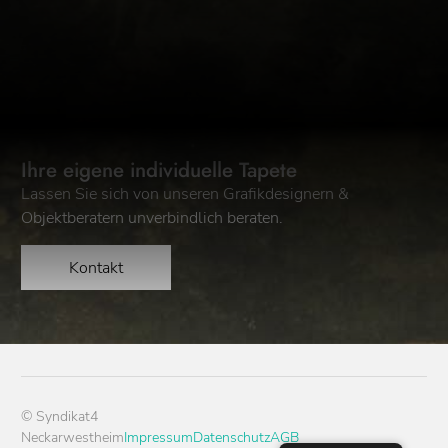
Ihre eigene individuelle Tapete
Lassen Sie sich von unseren Grafikdesignern &
Objektberatern unverbindlich beraten.
Kontakt
© Syndikat4
Neckarwestheim
Impressum
Datenschutz
AGB