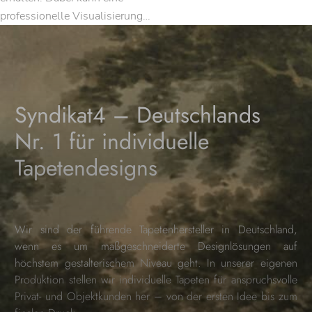
professionelle Visualisierung…
Syndikat4 – Deutschlands
Nr. 1 für individuelle
Tapetendesigns
Wir sind der führende Tapetenhersteller in Deutschland,
wenn es um maßgeschneiderte Designlösungen auf
höchstem gestalterischem Niveau geht. In unserer eigenen
Produktion stellen wir individuelle Tapeten für anspruchsvolle
Privat- und Objektkunden her – von der ersten Idee bis zum