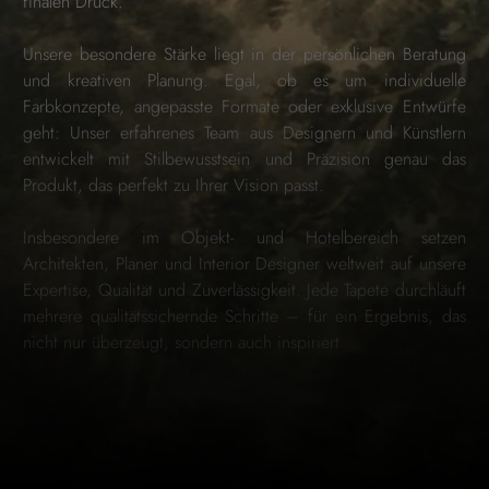
finalen Druck.
Unsere besondere Stärke liegt in der persönlichen Beratung
und kreativen Planung. Egal, ob es um individuelle
Farbkonzepte, angepasste Formate oder exklusive Entwürfe
geht: Unser erfahrenes Team aus Designern und Künstlern
entwickelt mit Stilbewusstsein und Präzision genau das
Produkt, das perfekt zu Ihrer Vision passt.
Insbesondere im Objekt- und Hotelbereich setzen
Architekten, Planer und Interior Designer weltweit auf unsere
Expertise, Qualität und Zuverlässigkeit. Jede Tapete durchläuft
mehrere qualitätssichernde Schritte – für ein Ergebnis, das
nicht nur überzeugt, sondern auch inspiriert.