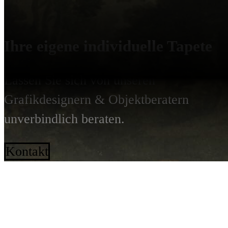
Ihre eigene individuelle Tapete
Lassen Sie sich von unseren
Grafikdesignern & Objektberatern
unverbindlich beraten.
Kontakt