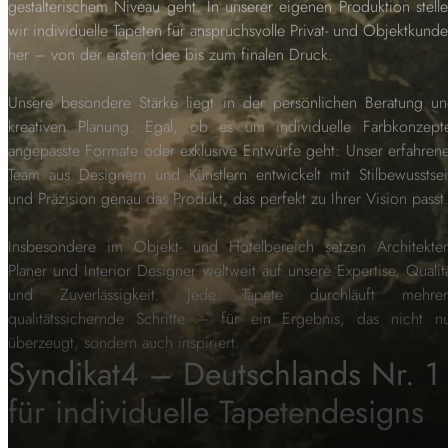
gestalterischem Niveau geht. In unserer eigenen Produktion stell
wir individuelle Tapeten für anspruchsvolle Privat- und Objektkund
her – von der ersten Idee bis zum finalen Druck.
Unsere besondere Stärke liegt in der persönlichen Beratung u
kreativen Planung. Egal, ob es um individuelle Farbkonzept
angepasste Formate oder exklusive Entwürfe geht: Unser erfahren
Team aus Designern und Künstlern entwickelt mit Stilbewusstse
und Präzision genau das Produkt, das perfekt zu Ihrer Vision passt
Insbesondere im Objekt- und Hotelbereich setzen Architekte
Planer und Interior Designer weltweit auf unsere Expertise, Qualit
und Zuverlässigkeit. Jede Tapete durchläuft mehrer
qualitätssichernde Schritte – für ein Ergebnis, das nicht n
überzeugt, sondern auch inspiriert.
Syndikat4 – Deutschlands Nr. 1
für individuelle Tapetendesigns