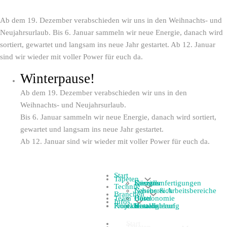
Winterpause!
Ab dem 19. Dezember verabschieden wir uns in den Weihnachts- und
Neujahrsurlaub. Bis 6. Januar sammeln wir neue Energie, danach wird
sortiert, gewartet und langsam ins neue Jahr gestartet. Ab 12. Januar
sind wir wieder mit voller Power für euch da.
Winterpause!
Ab dem 19. Dezember verabschieden wir uns in den
Weihnachts- und Neujahrsurlaub.
Bis 6. Januar sammeln wir neue Energie, danach wird sortiert,
gewartet und langsam ins neue Jahr gestartet.
Ab 12. Januar sind wir wieder mit voller Power für euch da.
Start
Tapeten
Designs
Spezialanfertigungen
Künstler
Technik
Lebens & Arbeitsbereiche
Nassbereich
Branchen
Team
Hotel
Gastronomie
Büro
Infos
Projekte
Kontakt
Visualisierung
Bestellablauf
Katalog
Start