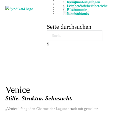
Tapeten
Designs
Spezialanfertigungen
Künstler
Technik
Lebens & Arbeitsbereiche
Nassbereich
Branchen
Team
Hotel
Gastronomie
Büro
Infos
Projekte
Kontakt
Visualisierung
Bestellablauf
Katalog
Seite durchsuchen
Suche
×
Venice
Stille. Struktur. Sehnsucht.
„Venice“ fängt den Charme der Lagunenstadt mit gemalter