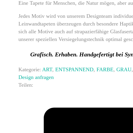
Eine Tapete für Menschen, die Natur mögen, aber auf
Jedes Motiv wird von unserem Designteam individue
Leinwandtapeten überzeugen durch besondere Haptik 
sich alle Motive auch auf strapazierfähige Glasfaser
unserer speziellen Versiegelungstechnik optimal gesc
Grafisch. Erhaben. Handgefertigt bei Syn
Kategorie:
ART
,
ENTSPANNEND
,
FARBE
,
GRAU
Design anfragen
Teilen: