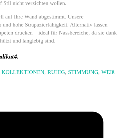
 Stil nicht verzichten wollen.
ll auf Ihre Wand abgestimmt. Unsere
und hohe Strapazierfähigkeit. Alternativ lassen
tapeten drucken – ideal für Nassbereiche, da sie dank
hützt und langlebig sind.
dikat4.
,
KOLLEKTIONEN
,
RUHIG
,
STIMMUNG
,
WEIß