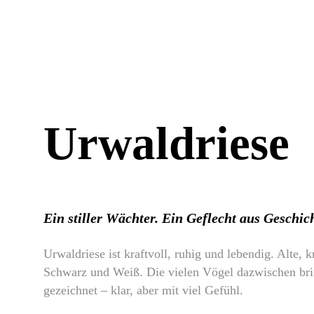
Urwaldriese
Ein stiller Wächter. Ein Geflecht aus Geschic
Urwaldriese ist kraftvoll, ruhig und lebendig. Alte,
Schwarz und Weiß. Die vielen Vögel dazwischen bri
gezeichnet – klar, aber mit viel Gefühl.