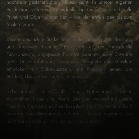
höchstem gestalterischem Niveau geht. In unserer eigenen
Produktion stellen wir individuelle Tapeten für anspruchsvolle
Privat- und Objektkunden her – von der ersten Idee bis zum
finalen Druck.
Unsere besondere Stärke liegt in der persönlichen Beratung
und kreativen Planung. Egal, ob es um individuelle
Farbkonzepte, angepasste Formate oder exklusive Entwürfe
geht: Unser erfahrenes Team aus Designern und Künstlern
entwickelt mit Stilbewusstsein und Präzision genau das
Produkt, das perfekt zu Ihrer Vision passt.
Insbesondere im Objekt- und Hotelbereich setzen
Architekten, Planer und Interior Designer weltweit auf unsere
Expertise, Qualität und Zuverlässigkeit. Jede Tapete durchläuft
mehrere qualitätssichernde Schritte – für ein Ergebnis, das
nicht nur überzeugt, sondern auch inspiriert.