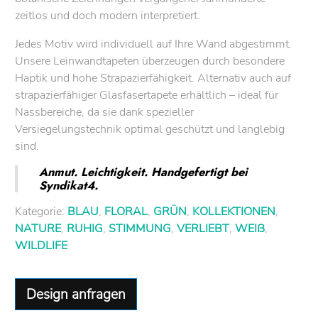
zeitlos und doch modern interpretiert.
Jedes Motiv wird individuell auf Ihre Wand abgestimmt.
Unsere Leinwandtapeten überzeugen durch besondere
Haptik und hohe Strapazierfähigkeit. Alternativ auch auf
strapazierfähiger Glasfasertapete erhältlich – ideal für
Nassbereiche, da sie dank spezieller
Versiegelungstechnik optimal geschützt und langlebig
sind.
Anmut. Leichtigkeit. Handgefertigt bei
Syndikat4.
Kategorie:
BLAU
,
FLORAL
,
GRÜN
,
KOLLEKTIONEN
,
NATURE
,
RUHIG
,
STIMMUNG
,
VERLIEBT
,
WEIß
,
WILDLIFE
Design anfragen