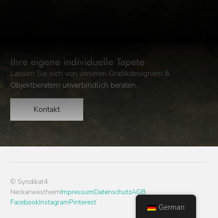
Ihre eigene individuelle Tapete
Lassen Sie sich von unseren Grafikdesignern &
Objektberatern unverbindlich beraten.
Kontakt
© Syndikat4
Neckarwestheim
Impressum
Datenschutz
AGB
Facebook
Instagram
Pinterest
German