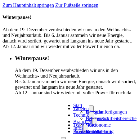
Zum Hauptinhalt springen
Zur Fußzeile springen
Winterpause!
Ab dem 19. Dezember verabschieden wir uns in den Weihnachts-
und Neujahrsurlaub. Bis 6. Januar sammeln wir neue Energie,
danach wird sortiert, gewartet und langsam ins neue Jahr gestartet.
Ab 12. Januar sind wir wieder mit voller Power für euch da.
Winterpause!
Ab dem 19. Dezember verabschieden wir uns in den
Weihnachts- und Neujahrsurlaub.
Bis 6. Januar sammeln wir neue Energie, danach wird sortiert,
gewartet und langsam ins neue Jahr gestartet.
Ab 12. Januar sind wir wieder mit voller Power für euch da.
Start
Tapeten
Designs
Spezialanfertigungen
Künstler
Technik
Lebens & Arbeitsbereiche
Nassbereich
Branchen
Team
Hotel
Gastronomie
Büro
Infos
Projekte
Kontakt
Visualisierung
Bestellablauf
Katalog