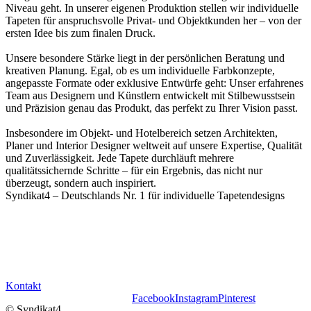
Niveau geht. In unserer eigenen Produktion stellen wir individuelle
Tapeten für anspruchsvolle Privat- und Objektkunden her – von der
ersten Idee bis zum finalen Druck.
Unsere besondere Stärke liegt in der persönlichen Beratung und
kreativen Planung. Egal, ob es um individuelle Farbkonzepte,
angepasste Formate oder exklusive Entwürfe geht: Unser erfahrenes
Team aus Designern und Künstlern entwickelt mit Stilbewusstsein
und Präzision genau das Produkt, das perfekt zu Ihrer Vision passt.
Insbesondere im Objekt- und Hotelbereich setzen Architekten,
Planer und Interior Designer weltweit auf unsere Expertise, Qualität
und Zuverlässigkeit. Jede Tapete durchläuft mehrere
qualitätssichernde Schritte – für ein Ergebnis, das nicht nur
überzeugt, sondern auch inspiriert.
Syndikat4 – Deutschlands Nr. 1 für individuelle Tapetendesigns
Ihre eigene individuelle Tapete
Lassen Sie sich von unseren Grafikdesignern & Objektberatern
unverbindlich beraten.
Kontakt
Facebook
Instagram
Pinterest
© Syndikat4