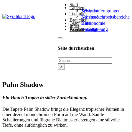
Start
Tapeten
Designs
Spezialanfertigungen
Künstler
Technik
Lebens & Arbeitsbereiche
Nassbereich
Branchen
Team
Hotel
Gastronomie
Büro
Infos
Projekte
Kontakt
Visualisierung
Bestellablauf
Katalog
Seite durchsuchen
Suche
×
Palm Shadow
Ein Hauch Tropen in stiller Zurückhaltung.
Die Tapete Palm Shadow bringt die Eleganz tropischer Palmen in
einer dezent monochromen Form auf die Wand. Sanfte
Schattierungen und filigrane Blattmuster erzeugen eine stilvolle
Tiefe, ohne aufdringlich zu wirken.