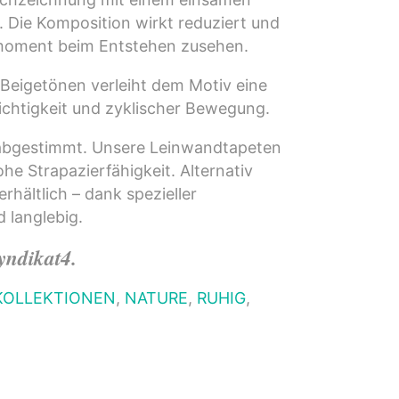
Die Komposition wirkt reduziert und
moment beim Entstehen zusehen.
 Beigetönen verleiht dem Motiv eine
chtigkeit und zyklischer Bewegung.
d abgestimmt. Unsere Leinwandtapeten
e Strapazierfähigkeit. Alternativ
rhältlich – dank spezieller
 langlebig.
Syndikat4.
KOLLEKTIONEN
,
NATURE
,
RUHIG
,