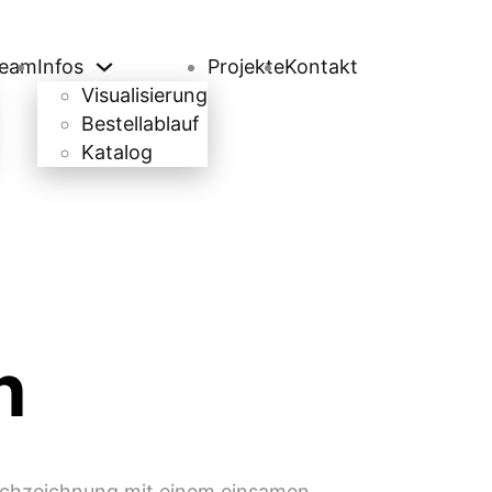
eam
Infos
Projekte
Kontakt
Visualisierung
Bestellablauf
Katalog
n
uschzeichnung mit einem einsamen