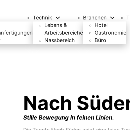
Technik
Branchen
T
Lebens &
Hotel
anfertigungen
Arbeitsbereiche
Gastronomie
r
Nassbereich
Büro
Nach Süde
Stille Bewegung in feinen Linien.
Die Tapete Nach Süden zeigt eine feine T