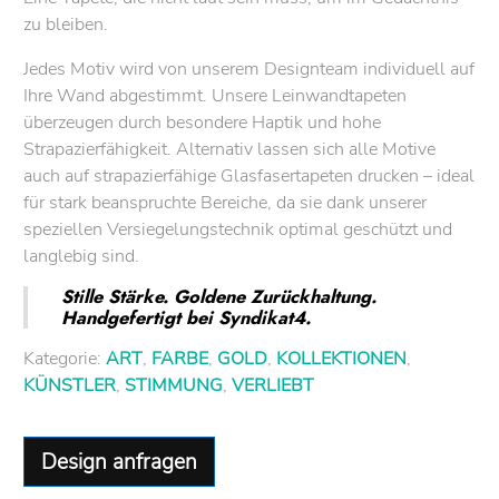
zu bleiben.
Jedes Motiv wird von unserem Designteam individuell auf
Ihre Wand abgestimmt. Unsere Leinwandtapeten
überzeugen durch besondere Haptik und hohe
Strapazierfähigkeit. Alternativ lassen sich alle Motive
auch auf strapazierfähige Glasfasertapeten drucken – ideal
für stark beanspruchte Bereiche, da sie dank unserer
speziellen Versiegelungstechnik optimal geschützt und
langlebig sind.
Stille Stärke. Goldene Zurückhaltung.
Handgefertigt bei Syndikat4.
Kategorie:
ART
,
FARBE
,
GOLD
,
KOLLEKTIONEN
,
KÜNSTLER
,
STIMMUNG
,
VERLIEBT
Design anfragen