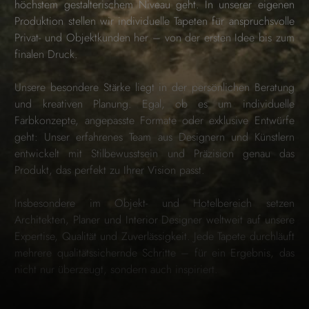
höchstem gestalterischem Niveau geht. In unserer eigenen
Produktion stellen wir individuelle Tapeten für anspruchsvolle
Privat- und Objektkunden her – von der ersten Idee bis zum
finalen Druck.
Unsere besondere Stärke liegt in der persönlichen Beratung
und kreativen Planung. Egal, ob es um individuelle
Farbkonzepte, angepasste Formate oder exklusive Entwürfe
geht: Unser erfahrenes Team aus Designern und Künstlern
entwickelt mit Stilbewusstsein und Präzision genau das
Produkt, das perfekt zu Ihrer Vision passt.
Insbesondere im Objekt- und Hotelbereich setzen
Architekten, Planer und Interior Designer weltweit auf unsere
Expertise, Qualität und Zuverlässigkeit. Jede Tapete durchläuft
mehrere qualitätssichernde Schritte – für ein Ergebnis, das
nicht nur überzeugt, sondern auch inspiriert.