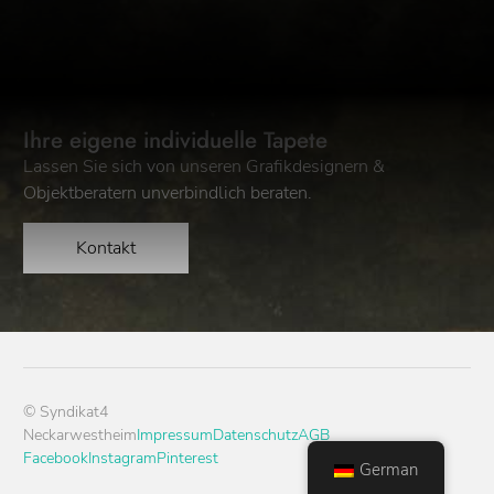
Ihre eigene individuelle Tapete
Lassen Sie sich von unseren Grafikdesignern &
Objektberatern unverbindlich beraten.
Kontakt
© Syndikat4
Neckarwestheim
Impressum
Datenschutz
AGB
Facebook
Instagram
Pinterest
German