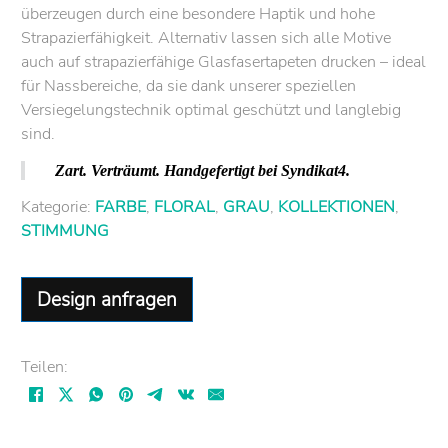
überzeugen durch eine besondere Haptik und hohe
Strapazierfähigkeit. Alternativ lassen sich alle Motive
auch auf strapazierfähige Glasfasertapeten drucken – ideal
für Nassbereiche, da sie dank unserer speziellen
Versiegelungstechnik optimal geschützt und langlebig
sind.
Zart. Verträumt. Handgefertigt bei Syndikat4.
Kategorie:
FARBE
,
FLORAL
,
GRAU
,
KOLLEKTIONEN
,
STIMMUNG
Design anfragen
Teilen: