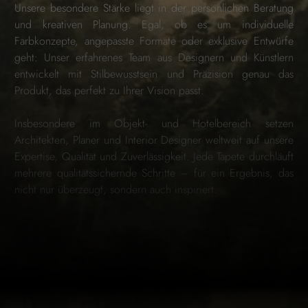
Unsere besondere Stärke liegt in der persönlichen Beratung
und kreativen Planung. Egal, ob es um individuelle
Farbkonzepte, angepasste Formate oder exklusive Entwürfe
geht: Unser erfahrenes Team aus Designern und Künstlern
entwickelt mit Stilbewusstsein und Präzision genau das
Produkt, das perfekt zu Ihrer Vision passt.
Insbesondere im Objekt- und Hotelbereich setzen
Architekten, Planer und Interior Designer weltweit auf unsere
Expertise, Qualität und Zuverlässigkeit. Jede Tapete durchläuft
mehrere qualitätssichernde Schritte – für ein Ergebnis, das
nicht nur überzeugt, sondern auch inspiriert.