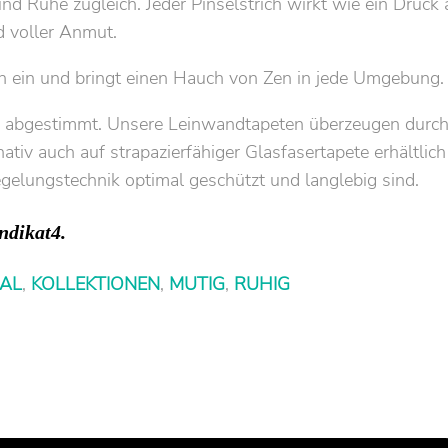
d Ruhe zugleich. Jeder Pinselstrich wirkt wie ein Druck 
d voller Anmut.
n ein und bringt einen Hauch von Zen in jede Umgebung.
and abgestimmt. Unsere Leinwandtapeten überzeugen durc
ativ auch auf strapazierfähiger Glasfasertapete erhältlich 
egelungstechnik optimal geschützt und langlebig sind.
ndikat4.
IAL
,
KOLLEKTIONEN
,
MUTIG
,
RUHIG