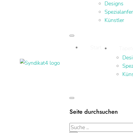
Designs
Spezialanfe
Künstler
Start
Tapet
Des
Spez
Küns
Seite durchsuchen
Suche