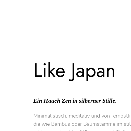
Like Japan
Ein Hauch Zen in silberner Stille.
Minimalistisch, meditativ und von fernöstli
die wie Bambus oder Baumstämme im still