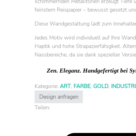
schimmernden Metalltönen erzeugt Tiefe un
feinstem Reispapier – bewusst gesetzt un
Diese Wandgestaltung lädt zum Innehalte
Jedes Motiv wird individuell auf Ihre W
Haptik und hohe Strapazierfähigkeit. Altern
Nassbereiche, da sie dank spezieller Versi
Zen. Eleganz. Handgefertigt bei Sy
Kategorie:
ART
,
FARBE
,
GOLD
,
INDUSTR
Design anfragen
Teilen: