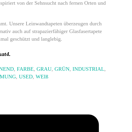
nspiriert von der Sehnsucht nach fernen Orten und
immt. Unsere Leinwandtapeten überzeugen durch
nativ auch auf strapazierfähiger Glasfasertapete
timal geschützt und langlebig.
kat4.
NNEND
,
FARBE
,
GRAU
,
GRÜN
,
INDUSTRIAL
,
MMUNG
,
USED
,
WEIß