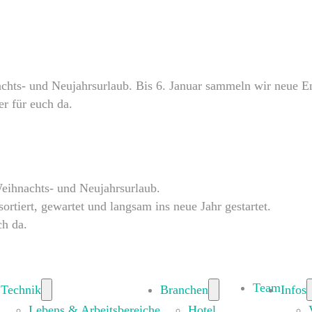
ts- und Neujahrsurlaub. Bis 6. Januar sammeln wir neue Ene
er für euch da.
eihnachts- und Neujahrsurlaub.
rtiert, gewartet und langsam ins neue Jahr gestartet.
ch da.
Team
Technik
Branchen
Infos
Lebens & Arbeitsbereiche
Hotel