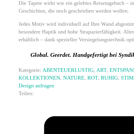
Die Tapete wirkt wie ein gelebtes Reisetagebuch – i
Geschichten, die noch geschrieben werden wollen.
Jedes Motiv wird individuell auf Ihre Wand abgest
besondere Haptik und hohe Strapazierfähigkeit. Alter
erhältlich – dank spezieller Versiegelungstechnik op
Global. Geerdet. Handgefertigt bei Syndi
Kategorie:
ABENTEUERLUSTIG
,
ART
,
ENTSPA
KOLLEKTIONEN
,
NATURE
,
ROT
,
RUHIG
,
STI
Design anfragen
Teilen: