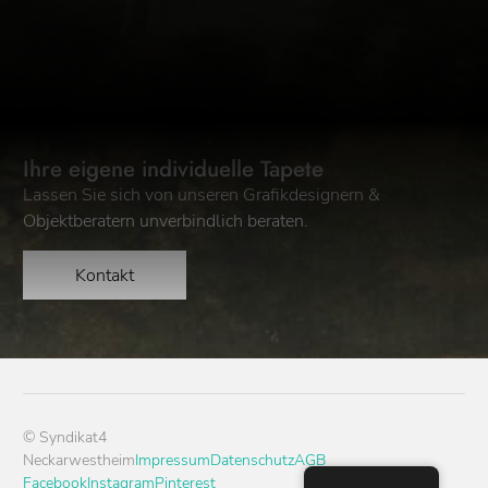
Ihre eigene individuelle Tapete
Lassen Sie sich von unseren Grafikdesignern &
Objektberatern unverbindlich beraten.
Kontakt
© Syndikat4
Neckarwestheim
Impressum
Datenschutz
AGB
Facebook
Instagram
Pinterest