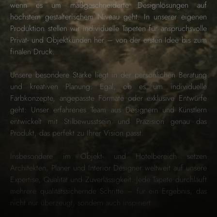
wenn es um maßgeschneiderte Designlösungen auf
höchstem gestalterischem Niveau geht. In unserer eigenen
Produktion stellen wir individuelle Tapeten für anspruchsvolle
Privat- und Objektkunden her – von der ersten Idee bis zum
finalen Druck.
Unsere besondere Stärke liegt in der persönlichen Beratung
und kreativen Planung. Egal, ob es um individuelle
Farbkonzepte, angepasste Formate oder exklusive Entwürfe
geht: Unser erfahrenes Team aus Designern und Künstlern
entwickelt mit Stilbewusstsein und Präzision genau das
Produkt, das perfekt zu Ihrer Vision passt.
Insbesondere im Objekt- und Hotelbereich setzen
Architekten, Planer und Interior Designer weltweit auf unsere
Expertise, Qualität und Zuverlässigkeit. Jede Tapete durchläuft
mehrere qualitätssichernde Schritte – für ein Ergebnis, das
nicht nur überzeugt, sondern auch inspiriert.