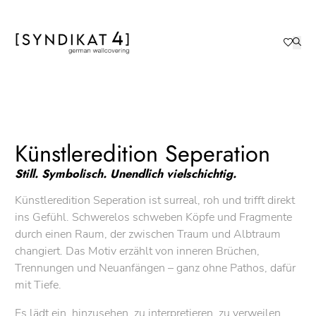
Künstleredition Seperation
Still. Symbolisch. Unendlich vielschichtig.
Künstleredition Seperation ist surreal, roh und trifft direkt
ins Gefühl. Schwerelos schweben Köpfe und Fragmente
durch einen Raum, der zwischen Traum und Albtraum
changiert. Das Motiv erzählt von inneren Brüchen,
Trennungen und Neuanfängen – ganz ohne Pathos, dafür
mit Tiefe.
Es lädt ein, hinzusehen, zu interpretieren, zu verweilen.