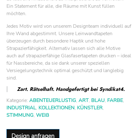
Ein Statement für alle, die Räume mit Kunst füllen
möchten.
Jedes Motiv wird von unserem Designteam individuell auf
Ihre Wand abgestimmt. Unsere Leinwandtapeten
überzeugen durch besondere Haptik und hohe
Strapazierfähigkeit. Alternativ lassen sich alle Motive
auch auf strapazierfähige Glasfasertapeten drucken – ideal
für Nassbereiche, da sie dank unserer speziellen
Versiegelungstechnik optimal geschützt und langlebig
sind.
Zart. Rätselhaft. Handgefertigt bei Syndikat4.
Kategorie:
ABENTEUERLUSTIG
,
ART
,
BLAU
,
FARBE
,
INDUSTRIAL
,
KOLLEKTIONEN
,
KÜNSTLER
,
STIMMUNG
,
WEIß
Design anfragen