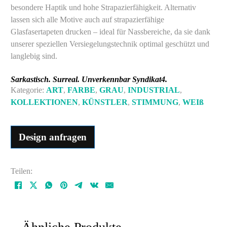
besondere Haptik und hohe Strapazierfähigkeit. Alternativ
lassen sich alle Motive auch auf strapazierfähige
Glasfasertapeten drucken – ideal für Nassbereiche, da sie dank
unserer speziellen Versiegelungstechnik optimal geschützt und
langlebig sind.
Sarkastisch. Surreal. Unverkennbar Syndikat4.
Kategorie:
ART
,
FARBE
,
GRAU
,
INDUSTRIAL
,
KOLLEKTIONEN
,
KÜNSTLER
,
STIMMUNG
,
WEIß
Design anfragen
Teilen: