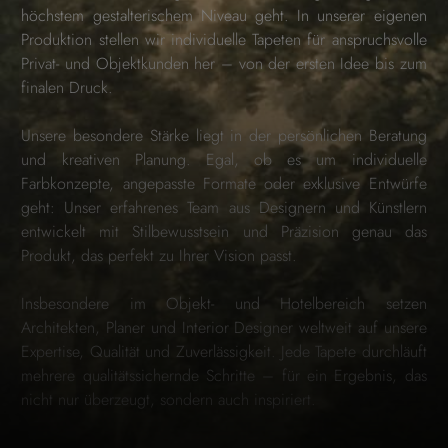
höchstem gestalterischem Niveau geht. In unserer eigenen
Produktion stellen wir individuelle Tapeten für anspruchsvolle
Privat- und Objektkunden her – von der ersten Idee bis zum
finalen Druck.
Unsere besondere Stärke liegt in der persönlichen Beratung
und kreativen Planung. Egal, ob es um individuelle
Farbkonzepte, angepasste Formate oder exklusive Entwürfe
geht: Unser erfahrenes Team aus Designern und Künstlern
entwickelt mit Stilbewusstsein und Präzision genau das
Produkt, das perfekt zu Ihrer Vision passt.
Insbesondere im Objekt- und Hotelbereich setzen
Architekten, Planer und Interior Designer weltweit auf unsere
Expertise, Qualität und Zuverlässigkeit. Jede Tapete durchläuft
mehrere qualitätssichernde Schritte – für ein Ergebnis, das
nicht nur überzeugt, sondern auch inspiriert.