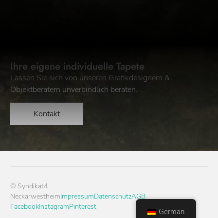
Ihre eigene individuelle Tapete
Lassen Sie sich von unseren Grafikdesignern &
Objektberatern unverbindlich beraten.
Kontakt
© Syndikat4
Neckarwestheim
Impressum
Datenschutz
AGB
Facebook
Instagram
Pinterest
German