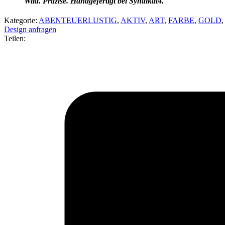
Wild. Präzise. Handgefertigt bei Syndikat4.
Kategorie:
ABENTEUERLUSTIG
,
AKTIV
,
ART
,
FARBE
,
GOLD
Design anfragen
Teilen: