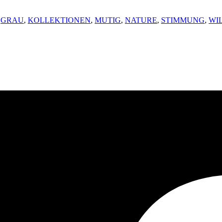
,
GRAU
,
KOLLEKTIONEN
,
MUTIG
,
NATURE
,
STIMMUNG
,
WI