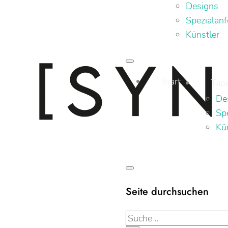
Designs
Spezialanf
Künstler
Start
Tap
De
Sp
Kü
Seite durchsuchen
Suche