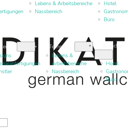
Lebens & Arbeitsbereiche
Hotel
ertigungen
Nassbereich
Gastronom
Büro
Branchen
eten
Technik
signs
Lebens &
ezialanfertigungen
Arbeitsbereiche
Hotel
nstler
Nassbereich
Gastrono
Büro