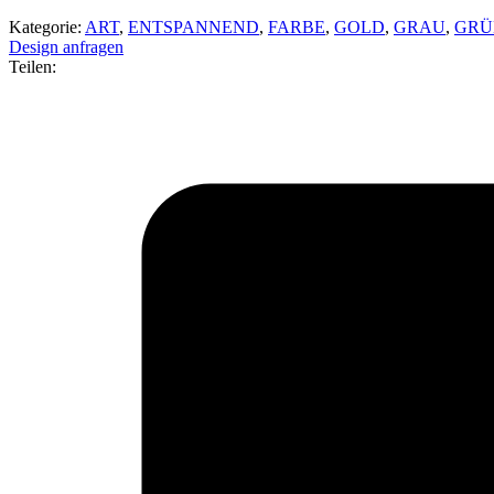
Kategorie:
ART
,
ENTSPANNEND
,
FARBE
,
GOLD
,
GRAU
,
GRÜ
Design anfragen
Teilen: