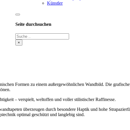
Künstler
Seite durchsuchen
Suche
×
otanischen Formen zu einem außergewöhnlichen Wandbild. Die grafisch
tönen.
gkeit – verspielt, weltoffen und voller stilistischer Raffinesse.
andtapeten überzeugen durch besondere Haptik und hohe Strapazierfähig
ngstechnik optimal geschützt und langlebig sind.