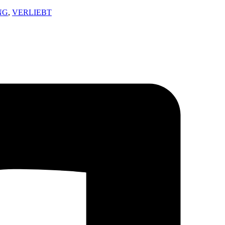
NG
,
VERLIEBT