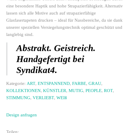
eine besondere Haptik und hohe Strapazierfähigkeit. Alternativ
lassen sich alle Motive auch auf strapazierfähige
Glasfasertapeten drucken – ideal für Nassbereiche, da sie dank
unserer speziellen Versiegelungstechnik optimal geschützt und
langlebig sind.
Abstrakt. Geistreich.
Handgefertigt bei
Syndikat4.
Kategorie:
ART
,
ENTSPANNEND
,
FARBE
,
GRAU
,
KOLLEKTIONEN
,
KÜNSTLER
,
MUTIG
,
PEOPLE
,
ROT
,
STIMMUNG
,
VERLIEBT
,
WEIß
Design anfragen
Teilen: