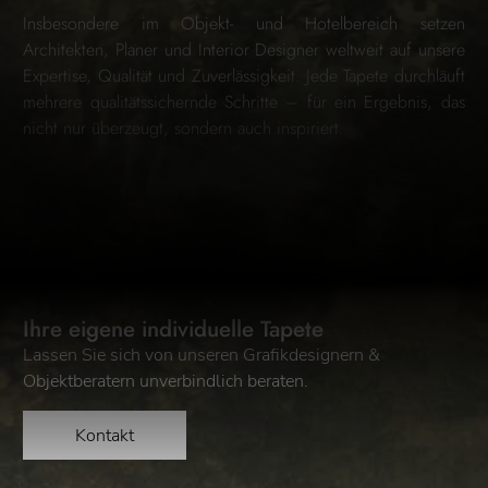
Insbesondere im Objekt- und Hotelbereich setzen
Architekten, Planer und Interior Designer weltweit auf unsere
Expertise, Qualität und Zuverlässigkeit. Jede Tapete durchläuft
mehrere qualitätssichernde Schritte – für ein Ergebnis, das
nicht nur überzeugt, sondern auch inspiriert.
Ihre eigene individuelle Tapete
Lassen Sie sich von unseren Grafikdesignern &
Objektberatern unverbindlich beraten.
Kontakt