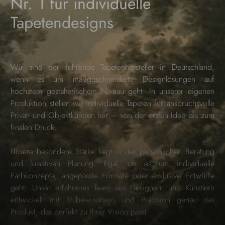
Nr. 1 für individuelle
Tapetendesigns
Wir sind der führende Tapetenhersteller in Deutschland,
wenn es um maßgeschneiderte Designlösungen auf
höchstem gestalterischem Niveau geht. In unserer eigenen
Produktion stellen wir individuelle Tapeten für anspruchsvolle
Privat- und Objektkunden her – von der ersten Idee bis zum
finalen Druck.
Unsere besondere Stärke liegt in der persönlichen Beratung
und kreativen Planung. Egal, ob es um individuelle
Farbkonzepte, angepasste Formate oder exklusive Entwürfe
geht: Unser erfahrenes Team aus Designern und Künstlern
entwickelt mit Stilbewusstsein und Präzision genau das
Produkt, das perfekt zu Ihrer Vision passt.