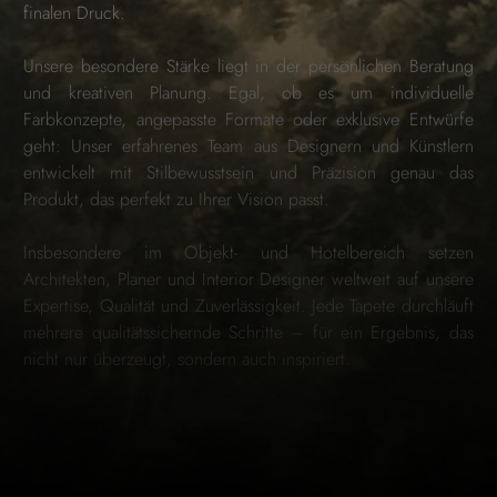
finalen Druck.
Unsere besondere Stärke liegt in der persönlichen Beratung
und kreativen Planung. Egal, ob es um individuelle
Farbkonzepte, angepasste Formate oder exklusive Entwürfe
geht: Unser erfahrenes Team aus Designern und Künstlern
entwickelt mit Stilbewusstsein und Präzision genau das
Produkt, das perfekt zu Ihrer Vision passt.
Insbesondere im Objekt- und Hotelbereich setzen
Architekten, Planer und Interior Designer weltweit auf unsere
Expertise, Qualität und Zuverlässigkeit. Jede Tapete durchläuft
mehrere qualitätssichernde Schritte – für ein Ergebnis, das
nicht nur überzeugt, sondern auch inspiriert.