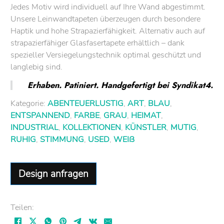
Jedes Motiv wird individuell auf Ihre Wand abgestimmt.
Unsere Leinwandtapeten überzeugen durch besondere
Haptik und hohe Strapazierfähigkeit. Alternativ auch auf
strapazierfähiger Glasfasertapete erhältlich – dank
spezieller Versiegelungstechnik optimal geschützt und
langlebig sind.
Erhaben. Patiniert. Handgefertigt bei Syndikat4.
Kategorie:
ABENTEUERLUSTIG
,
ART
,
BLAU
,
ENTSPANNEND
,
FARBE
,
GRAU
,
HEIMAT
,
INDUSTRIAL
,
KOLLEKTIONEN
,
KÜNSTLER
,
MUTIG
,
RUHIG
,
STIMMUNG
,
USED
,
WEIß
Design anfragen
Teilen: