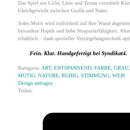
Das Spiel aus Licht, Linie und Textur vermittelt Kl
Gleichgewicht zwischen Grafik und Natur.
Jedes Motiv wird individuell auf Ihre Wand abgest
besondere Haptik und hohe Strapazierfähigkeit. Alter
erhältlich – dank spezieller Versiegelungstechnik opt
Fein. Klar. Handgefertigt bei Syndikat4.
Kategorie:
ART
,
ENTSPANNEND
,
FARBE
,
GRAU
MUTIG
,
NATURE
,
RUHIG
,
STIMMUNG
,
WEIß
Design anfragen
Teilen: