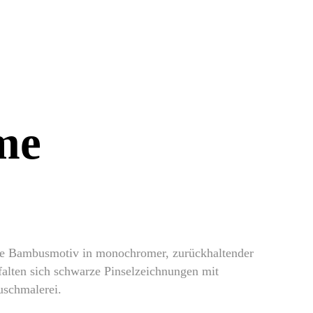
me
che Bambusmotiv in monochromer, zurückhaltender
falten sich schwarze Pinselzeichnungen mit
Tuschmalerei.