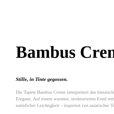
Bambus Cre
Stille, in Tinte gegossen.
Die Tapete Bambus Creme interpretiert das klassis
Eleganz. Auf einem warmen, strukturierten Fond ent
natürlicher Leichtigkeit – inspiriert von asiatischer 