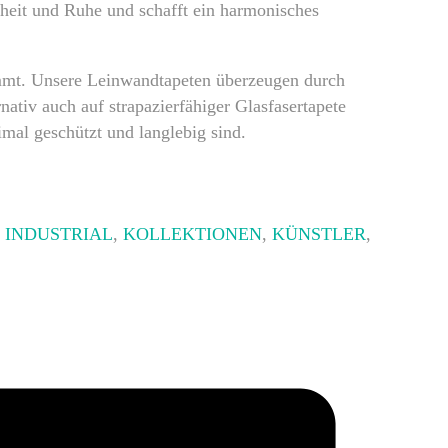
arheit und Ruhe und schafft ein harmonisches
immt. Unsere Leinwandtapeten überzeugen durch
nativ auch auf strapazierfähiger Glasfasertapete
imal geschützt und langlebig sind.
,
INDUSTRIAL
,
KOLLEKTIONEN
,
KÜNSTLER
,