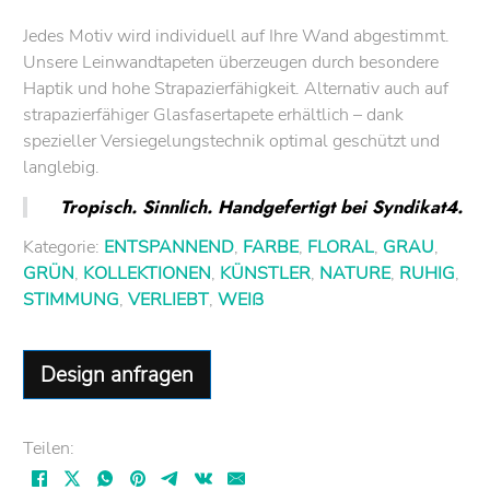
Jedes Motiv wird individuell auf Ihre Wand abgestimmt.
Unsere Leinwandtapeten überzeugen durch besondere
Haptik und hohe Strapazierfähigkeit. Alternativ auch auf
strapazierfähiger Glasfasertapete erhältlich – dank
spezieller Versiegelungstechnik optimal geschützt und
langlebig.
Tropisch. Sinnlich. Handgefertigt bei Syndikat4.
Kategorie:
ENTSPANNEND
,
FARBE
,
FLORAL
,
GRAU
,
GRÜN
,
KOLLEKTIONEN
,
KÜNSTLER
,
NATURE
,
RUHIG
,
STIMMUNG
,
VERLIEBT
,
WEIß
Design anfragen
Teilen: