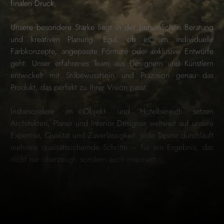
finalen Druck.
Unsere besondere Stärke liegt in der persönlichen Beratung
und kreativen Planung. Egal, ob es um individuelle
Farbkonzepte, angepasste Formate oder exklusive Entwürfe
geht: Unser erfahrenes Team aus Designern und Künstlern
entwickelt mit Stilbewusstsein und Präzision genau das
Produkt, das perfekt zu Ihrer Vision passt.
Insbesondere im Objekt- und Hotelbereich setzen
Architekten, Planer und Interior Designer weltweit auf unsere
Expertise, Qualität und Zuverlässigkeit. Jede Tapete durchläuft
mehrere qualitätssichernde Schritte – für ein Ergebnis, das
nicht nur überzeugt, sondern auch inspiriert.