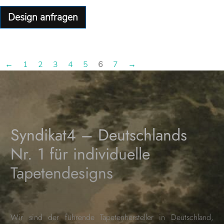
Design anfragen
←
1
2
3
4
5
6
7
→
Syndikat4 – Deutschlands
Nr. 1 für individuelle
Tapetendesigns
Wir sind der führende Tapetenhersteller in Deutschland,