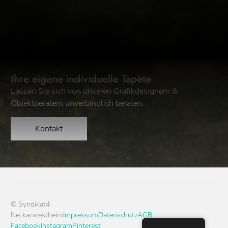
Ihre eigene individuelle Tapete
Lassen Sie sich von unseren Grafikdesignern &
Objektberatern unverbindlich beraten.
Kontakt
© Syndikat4
Neckarwestheim
Impressum
Datenschutz
AGB
Facebook
Instagram
Pinterest