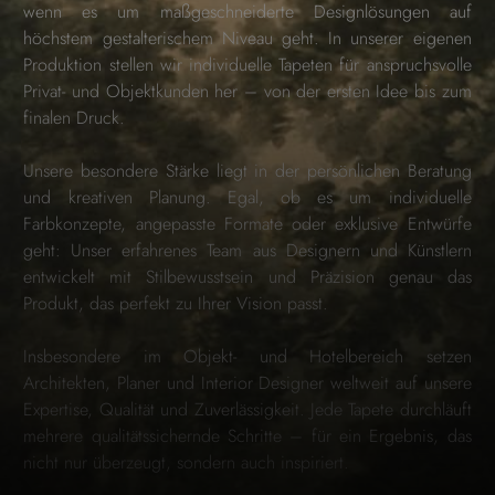
wenn es um maßgeschneiderte Designlösungen auf
höchstem gestalterischem Niveau geht. In unserer eigenen
Produktion stellen wir individuelle Tapeten für anspruchsvolle
Privat- und Objektkunden her – von der ersten Idee bis zum
finalen Druck.
Unsere besondere Stärke liegt in der persönlichen Beratung
und kreativen Planung. Egal, ob es um individuelle
Farbkonzepte, angepasste Formate oder exklusive Entwürfe
geht: Unser erfahrenes Team aus Designern und Künstlern
entwickelt mit Stilbewusstsein und Präzision genau das
Produkt, das perfekt zu Ihrer Vision passt.
Insbesondere im Objekt- und Hotelbereich setzen
Architekten, Planer und Interior Designer weltweit auf unsere
Expertise, Qualität und Zuverlässigkeit. Jede Tapete durchläuft
mehrere qualitätssichernde Schritte – für ein Ergebnis, das
nicht nur überzeugt, sondern auch inspiriert.