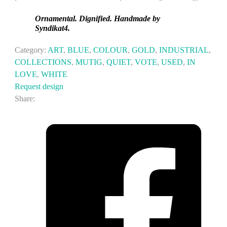
Ornamental. Dignified. Handmade by
Syndikat4.
Category:
ART
,
BLUE
,
COLOUR
,
GOLD
,
INDUSTRIAL
,
COLLECTIONS
,
MUTIG
,
QUIET
,
VOTE
,
USED
,
IN
LOVE
,
WHITE
Request design
Share: