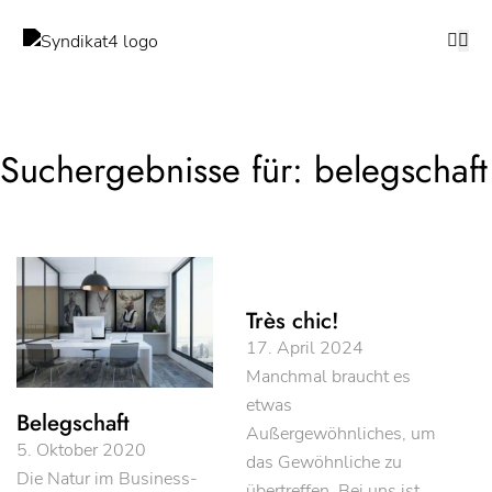
Suchergebnisse für: belegschaft
Très chic!
17. April 2024
Manchmal braucht es
etwas
Belegschaft
Außergewöhnliches, um
5. Oktober 2020
das Gewöhnliche zu
Die Natur im Business-
übertreffen. Bei uns ist