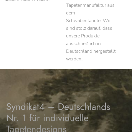
Tapetenmanufaktur aus
dem
Schwabenländle. Wir
sind stolz darauf, dass
unsere Produkte
ausschließlich in
Deutschland hergestellt
werden…
Syndikat4 – Deutschlands
Nr. 1 für individuelle
Tapetendesigns