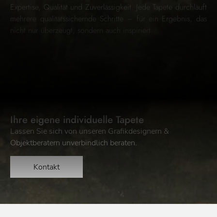
Expertise, Qualität und Zuverlässigkeit. Jede Tapete durchläuft
mehrere qualitätssichernde Schritte – für ein Ergebnis, das
nicht nur überzeugt, sondern auch inspiriert.
Ihre eigene individuelle Tapete
Lassen Sie sich von unseren Grafikdesignern &
Objektberatern unverbindlich beraten.
Kontakt