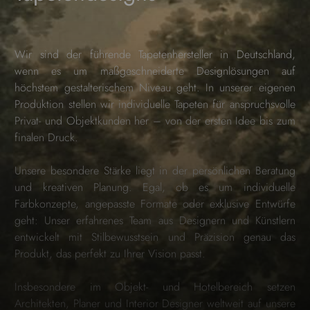
Wir sind der führende Tapetenhersteller in Deutschland,
wenn es um maßgeschneiderte Designlösungen auf
höchstem gestalterischem Niveau geht. In unserer eigenen
Produktion stellen wir individuelle Tapeten für anspruchsvolle
Privat- und Objektkunden her – von der ersten Idee bis zum
finalen Druck.
Unsere besondere Stärke liegt in der persönlichen Beratung
und kreativen Planung. Egal, ob es um individuelle
Farbkonzepte, angepasste Formate oder exklusive Entwürfe
geht: Unser erfahrenes Team aus Designern und Künstlern
entwickelt mit Stilbewusstsein und Präzision genau das
Produkt, das perfekt zu Ihrer Vision passt.
Insbesondere im Objekt- und Hotelbereich setzen
Architekten, Planer und Interior Designer weltweit auf unsere