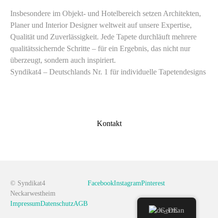
Insbesondere im Objekt- und Hotelbereich setzen Architekten,
Planer und Interior Designer weltweit auf unsere Expertise,
Qualität und Zuverlässigkeit. Jede Tapete durchläuft mehrere
qualitätssichernde Schritte – für ein Ergebnis, das nicht nur
überzeugt, sondern auch inspiriert.
Syndikat4 – Deutschlands Nr. 1 für individuelle Tapetendesigns
Ihre eigene individuelle Tapete
Lassen Sie sich von unseren Grafikdesignern & Objektberatern
unverbindlich beraten.
Kontakt
© Syndikat4
Facebook
Instagram
Pinterest
Neckarwestheim
Impressum
Datenschutz
AGB
German